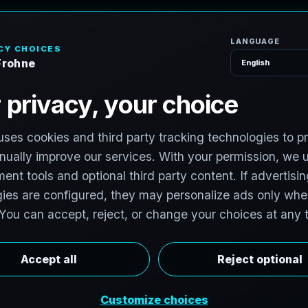
H
o
S
e
r
v
i
c
e
s
e
-
d
e
-
B
e
a
u