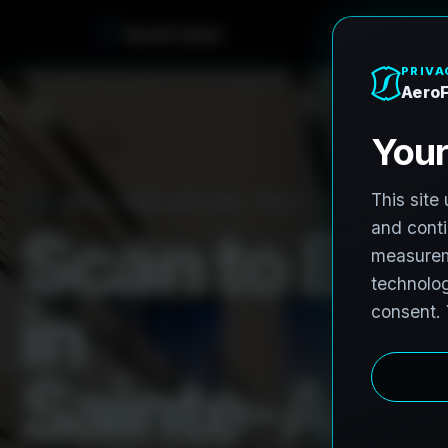
A
e
r
o
F
r
o
h
n
e
PRO3 LIDAR CAPTURE
REVIT / CAD READY
S
c
a
n
t
o
B
I
M
i
n
S
a
i
n
t
e
-
A
n
n