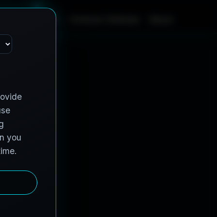
m
e
S
e
r
v
i
c
e
s
C
o
n
t
r
a
c
t
V
e
h
i
c
l
e
s
A
b
o
u
t