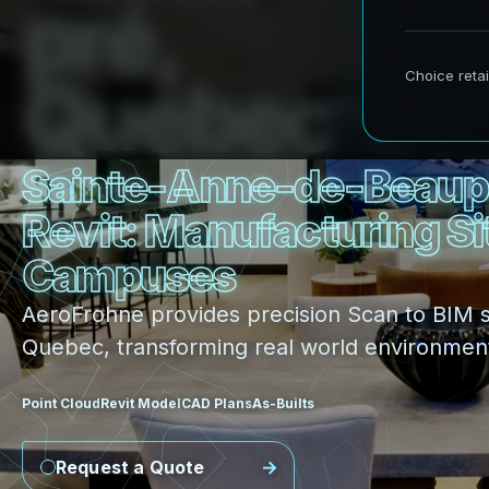
p
r
é
,
Q
u
e
b
e
c
S
a
i
n
t
e
-
A
n
n
e
-
d
e
-
B
e
a
u
p
R
e
v
i
t
:
M
a
n
u
f
a
c
t
u
r
i
n
g
S
i
C
a
m
p
u
s
e
s
AeroFrohne provides precision Scan to BIM 
Quebec, transforming real world environments
Point Cloud
Revit Model
CAD Plans
As-Builts
Request a Quote