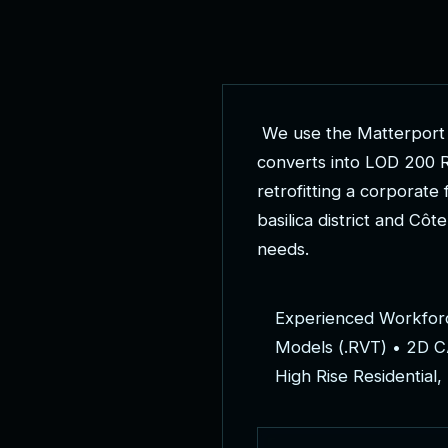
W
e
u
s
e
t
h
e
M
a
t
t
e
r
p
o
r
t
c
o
n
v
e
r
t
s
i
n
t
o
L
O
D
2
0
0
r
e
t
r
o
f
i
t
t
i
n
g
a
c
o
r
p
o
r
a
t
e
b
a
s
i
l
i
c
a
d
i
s
t
r
i
c
t
a
n
d
C
ô
t
e
n
e
e
d
s
.
E
x
p
e
r
i
e
n
c
e
d
W
o
r
k
f
o
r
M
o
d
e
l
s
(
.
R
V
T
)
•
2
D
C
H
i
g
h
R
i
s
e
R
e
s
i
d
e
n
t
i
a
l
,