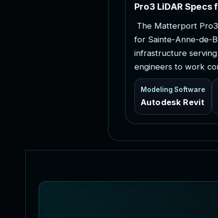
P
r
o
3
L
i
D
A
R
S
p
e
c
s
f
T
h
e
M
a
t
t
e
r
p
o
r
t
P
r
o
3
f
o
r
S
a
i
n
t
e
-
A
n
n
e
-
d
e
-
B
i
n
f
r
a
s
t
r
u
c
t
u
r
e
s
e
r
v
i
n
g
e
n
g
i
n
e
e
r
s
t
o
w
o
r
k
c
o
Modeling Software
Autodesk Revit