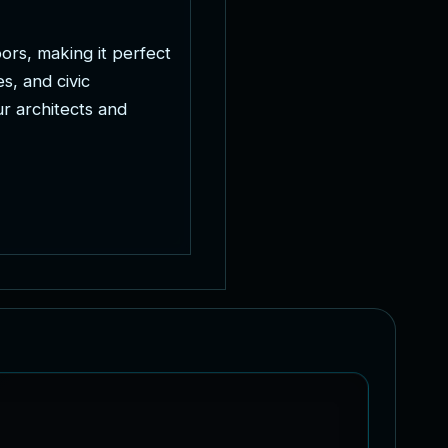
o
o
r
s
,
m
a
k
i
n
g
i
t
p
e
r
f
e
c
t
e
s
,
a
n
d
c
i
v
i
c
u
r
a
r
c
h
i
t
e
c
t
s
a
n
d