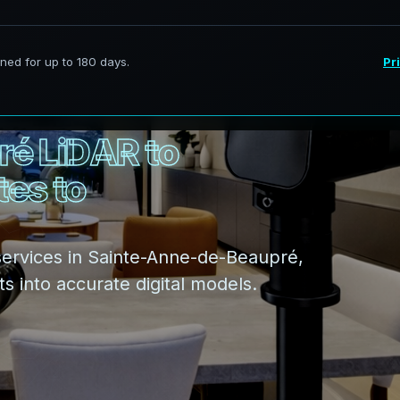
r
é
L
i
D
A
R
t
o
t
e
s
t
o
services in Sainte-Anne-de-Beaupré,
 into accurate digital models.