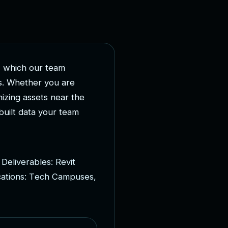
,
w
h
i
c
h
o
u
r
t
e
a
m
s
.
W
h
e
t
h
e
r
y
o
u
a
r
e
n
i
z
i
n
g
a
s
s
e
t
s
n
e
a
r
t
h
e
b
u
i
l
t
d
a
t
a
y
o
u
r
t
e
a
m
D
e
l
i
v
e
r
a
b
l
e
s
:
R
e
v
i
t
c
a
t
i
o
n
s
:
T
e
c
h
C
a
m
p
u
s
e
s
,