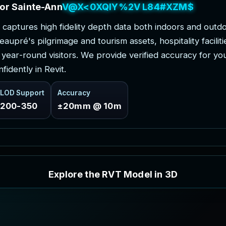
o
r
S
a
i
n
t
e
-
A
n
n
e
-
d
e
-
B
e
a
u
p
r
é
P
r
o
j
e
c
t
s
c
a
p
t
u
r
e
s
h
i
g
h
f
i
d
e
l
i
t
y
d
e
p
t
h
d
a
t
a
b
o
t
h
i
n
d
o
o
r
s
a
n
d
o
u
t
d
e
a
u
p
r
é
'
s
p
i
l
g
r
i
m
a
g
e
a
n
d
t
o
u
r
i
s
m
a
s
s
e
t
s
,
h
o
s
p
i
t
a
l
i
t
y
f
a
c
i
l
i
t
i
y
e
a
r
-
r
o
u
n
d
v
i
s
i
t
o
r
s
.
W
e
p
r
o
v
i
d
e
v
e
r
i
f
i
e
d
a
c
c
u
r
a
c
y
f
o
r
y
o
n
f
i
d
e
n
t
l
y
i
n
R
e
v
i
t
.
LOD Support
Accuracy
200-350
±20mm @ 10m
E
x
p
l
o
r
e
t
h
e
R
V
T
M
o
d
e
l
i
n
3
D