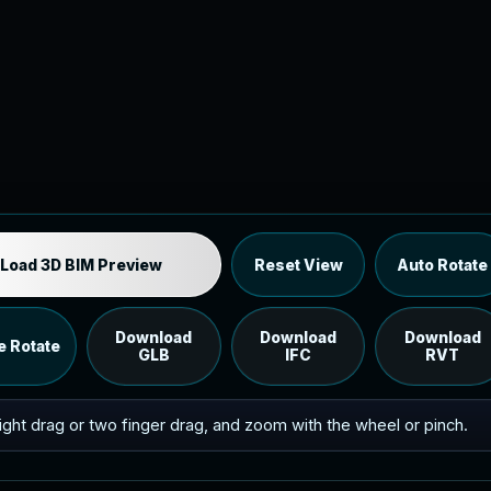
Industrial MEP Sample
Load 3D BIM Preview
Reset View
Auto Rotate
Load the 12 MB browser preview generated from the
RVT model's IFC export.
Download
Download
Download
e Rotate
GLB
IFC
RVT
 right drag or two finger drag, and zoom with the wheel or pinch.