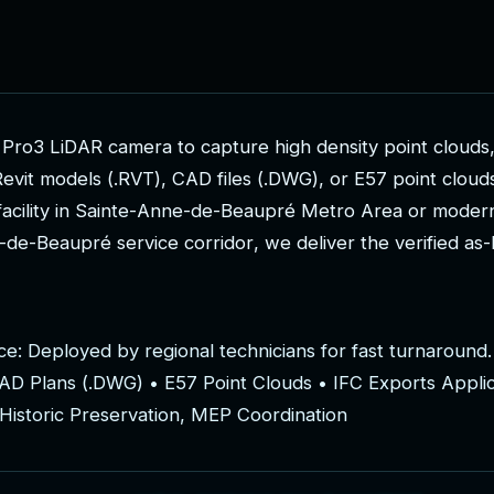
P
r
o
3
L
i
D
A
R
c
a
m
e
r
a
t
o
c
a
p
t
u
r
e
h
i
g
h
d
e
n
s
i
t
y
p
o
i
n
t
c
l
o
u
d
s
R
e
v
i
t
m
o
d
e
l
s
(
.
R
V
T
)
,
C
A
D
f
i
l
e
s
(
.
D
W
G
)
,
o
r
E
5
7
p
o
i
n
t
c
l
o
u
d
f
a
c
i
l
i
t
y
i
n
S
a
i
n
t
e
-
A
n
n
e
-
d
e
-
B
e
a
u
p
r
é
M
e
t
r
o
A
r
e
a
o
r
m
o
d
e
r
-
d
e
-
B
e
a
u
p
r
é
s
e
r
v
i
c
e
c
o
r
r
i
d
o
r
,
w
e
d
e
l
i
v
e
r
t
h
e
v
e
r
i
f
i
e
d
a
s
-
c
e
:
D
e
p
l
o
y
e
d
b
y
r
e
g
i
o
n
a
l
t
e
c
h
n
i
c
i
a
n
s
f
o
r
f
a
s
t
t
u
r
n
a
r
o
u
n
d
.
A
D
P
l
a
n
s
(
.
D
W
G
)
•
E
5
7
P
o
i
n
t
C
l
o
u
d
s
•
I
F
C
E
x
p
o
r
t
s
A
p
p
l
i
H
i
s
t
o
r
i
c
P
r
e
s
e
r
v
a
t
i
o
n
,
M
E
P
C
o
o
r
d
i
n
a
t
i
o
n