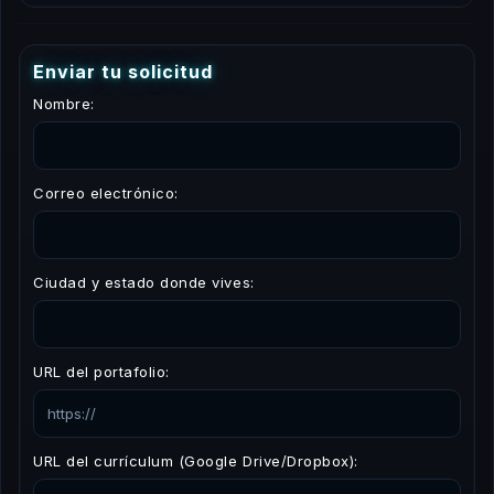
E
n
v
i
a
r
t
u
s
o
l
i
c
i
t
u
d
Nombre:
Correo electrónico:
Ciudad y estado donde vives:
URL del portafolio:
URL del currículum (Google Drive/Dropbox):