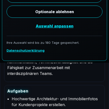
Stellenbeschreibung
Dies ist eine Vertragsrolle für einen
Architekturfotografen zur Unterstützung von
AeroFrohne-Projekten in Biel/Bienne, Bern. Die
Aufgaben umfassen professionelle
Dokumentation, Koordination, QA/QC sowie
lieferfertige Ergebnisse gemäß
Kundenanforderungen. Erforderlich sind starke
Kommunikation, Terminzuverlässigkeit und die
Fähigkeit zur Zusammenarbeit mit
interdisziplinären Teams.
A
u
f
g
a
b
e
n
Hochwertige Architektur- und Immobilienfotos
für Kundenprojekte erstellen.