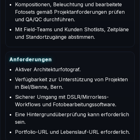
Kompositionen, Beleuchtung und bearbeitete
Fotosets gemäß Projektanforderungen prüfen
und QA/QC durchführen.
Mit Field-Teams und Kunden Shotlists, Zeitpläne
und Standortzugänge abstimmen.
A
n
f
o
r
d
e
r
u
n
g
e
n
Aktiver Architekturfotograf.
Verfügbarkeit zur Unterstützung von Projekten
in Biel/Bienne, Bern.
Sicherer Umgang mit DSLR/Mirrorless-
Workflows und Fotobearbeitungssoftware.
Eine Hintergrundüberprüfung kann erforderlich
sein.
Portfolio-URL und Lebenslauf-URL erforderlich.