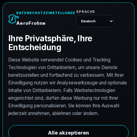
A
e
r
o
F
r
o
h
n
e
Menü
Start
Karriere
Architekturfotograf
A
r
c
h
i
t
e
k
t
u
r
f
o
t
o
g
r
a
f
AeroFrohne sucht unabhängige
Architekturfotografen zur Unterstützung von
Premium-Immobilienmarketing und visueller AEC-
Dokumentation. Erfahrene Fotografen in Biel/Bienne,
Bern sind eingeladen, sich zu bewerben.
Übersicht
Aufgaben
Anforderungen
Beschäftigungsart: Vertrag