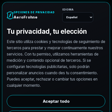
A
e
r
o
F
r
o
h
n
e
Menú
Inicio
Empleos
Fotógrafo arquitectónico
F
o
t
ó
g
r
a
f
o
a
r
q
u
i
t
e
c
t
ó
n
i
c
o
AeroFrohne busca fotógrafos arquitectónicos
independientes para apoyar marketing inmobiliario
premium y documentación visual AEC. Invitamos a
fotógrafos con experiencia en Querétaro, Querétaro
a postularse.
Resumen
Responsabilidades
Requisitos