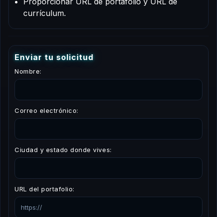
Proporcionar URL de portafolio y URL de
currículum.
E
n
v
i
a
r
t
u
s
o
l
i
c
i
t
u
d
Nombre:
Correo electrónico:
Ciudad y estado donde vives:
URL del portafolio: