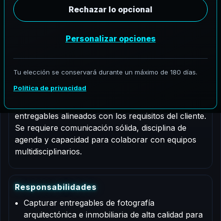
Tipo de trabajo: Contrato
Descripción del puesto
Este es un puesto por contrato para un fotógrafo
arquitectónico que apoyará proyectos de
AeroFrohne en Querétaro, Querétaro. Las
responsabilidades incluyen apoyo profesional para
documentación, coordinación, QA/QC y
entregables alineados con los requisitos del cliente.
Se requiere comunicación sólida, disciplina de
agenda y capacidad para colaborar con equipos
multidisciplinarios.
R
e
s
p
o
n
s
a
b
i
l
i
d
a
d
e
s
Capturar entregables de fotografía
arquitectónica e inmobiliaria de alta calidad para