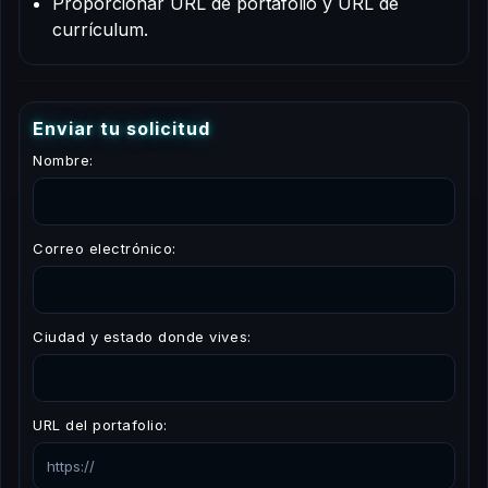
Proporcionar URL de portafolio y URL de
currículum.
E
n
v
i
a
r
t
u
s
o
l
i
c
i
t
u
d
Nombre:
Correo electrónico:
Ciudad y estado donde vives:
URL del portafolio: