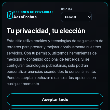
A
e
r
o
F
r
o
h
n
e
Menú
Inicio
Empleos
Fotógrafo arquitectónico
F
o
t
ó
g
r
a
f
o
a
r
q
u
i
t
e
c
t
ó
n
i
c
o
AeroFrohne busca fotógrafos arquitectónicos
independientes para apoyar marketing inmobiliario
premium y documentación visual AEC. Invitamos a
fotógrafos con experiencia en San Luis Potosí, San
Luis Potosí a postularse.
Resumen
Responsabilidades
Requisitos