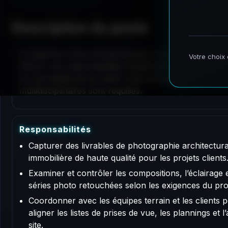
Description du poste
Il s'agit d'un rôle contractuel pour un photographe 
d'Azur. Les responsabilités comprennent la documentati
sur les exigences du client. Une communication solide
multidisciplinaires sont requises.
R
e
s
p
o
n
s
a
b
i
l
i
t
é
s
Capturer des livrables de photographie architectura
immobilière de haute qualité pour les projets clients
Examiner et contrôler les compositions, l’éclairage e
séries photo retouchées selon les exigences du proj
Coordonner avec les équipes terrain et les clients 
aligner les listes de prises de vue, les plannings et l
site.