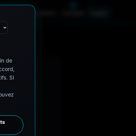
a
r
i
f
s
C
o
n
t
r
a
t
s
p
u
b
l
i
c
s
À
p
r
o
p
o
s
E
n
g
l
i
s
h