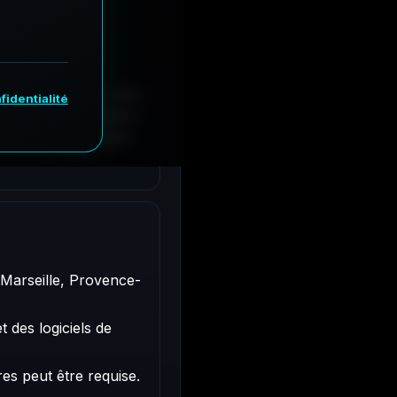
, Provence-Alpes-Côte
des livrables alignés
rer avec des équipes
à Marseille, Provence-
 des logiciels de
res peut être requise.