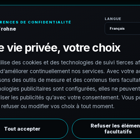
A
c
c
u
e
i
l
S
e
r
v
i
c
e
s
C
o
n
t
r
a
c
t
V
e
h
i
c
l
e
s
T
a
r
c
h
i
t
e
c
t
u
r
a
l
 indépendants pour soutenir le marketing
Nous invitons les photographes expérimentés à