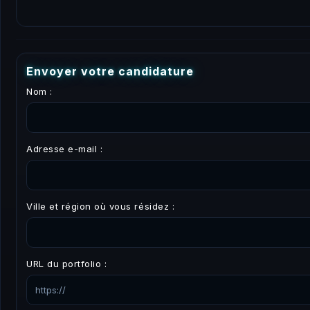
E
n
v
o
y
e
r
v
o
t
r
e
c
a
n
d
i
d
a
t
u
r
e
Nom :
Adresse e-mail :
Ville et région où vous résidez :
URL du portfolio :