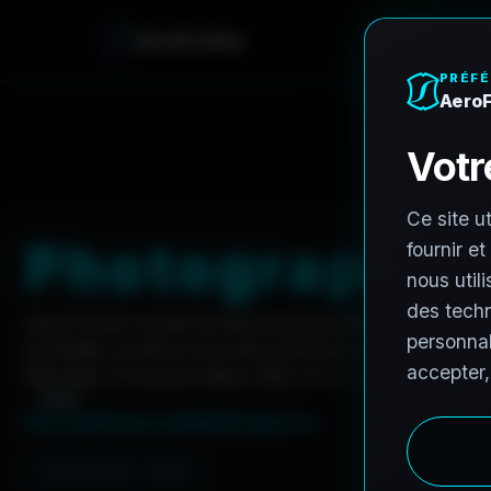
A
e
r
o
F
r
o
h
n
e
Accueil
Carrières
Photographe architectural
P
h
o
t
o
g
r
a
p
h
e
AeroFrohne recherche des photographes architecturaux
immobilier premium et la documentation visuelle AEC. 
Marseille, Provence-Alpes-Côte d'Azur à postuler.
Résumé
Responsabilités
Exigences
Type de travail : Contrat