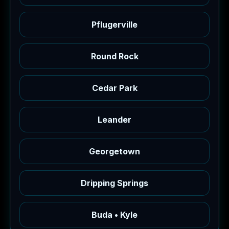
Pflugerville
Round Rock
Cedar Park
Leander
Georgetown
Dripping Springs
Buda • Kyle