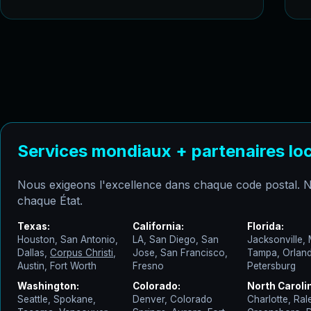
Services mondiaux + partenaires lo
Nous exigeons l'excellence dans chaque code postal. No
chaque État.
Texas:
California:
Florida:
Houston, San Antonio,
LA, San Diego, San
Jacksonville, 
Dallas,
Corpus Christi
,
Jose, San Francisco,
Tampa, Orland
Austin, Fort Worth
Fresno
Petersburg
Washington:
Colorado:
North Caroli
Seattle, Spokane,
Denver, Colorado
Charlotte, Ral