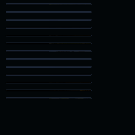
Rural Aerial View Lago Vista
Art Museum Bison
Wildlife Rescue Corpus Christi
Bay Education Center
Ranch Land Aerial in Alice
Aransas Pass Welcome Sign
Medical Hallway
Modern Medical Station
Sunrise Pier
South Padre Island Welcome Sign
Corpus Christi Skyline
Solar Panel Farm San Antonio