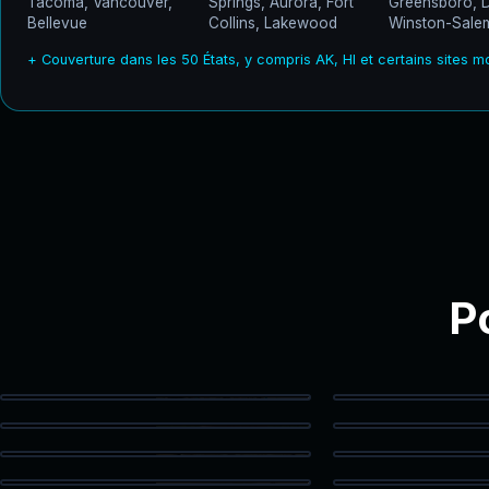
Tacoma, Vancouver,
Springs, Aurora, Fort
Greensboro, 
Bellevue
Collins, Lakewood
Winston-Sale
+ Couverture dans les 50 États, y compris AK, HI et certains sites m
P
Beach Condos Entrance
Twiligh
Alice, TX Aerial
Rural La
Coastal Pavilion
Community
Clean Bathroom
Vanity 