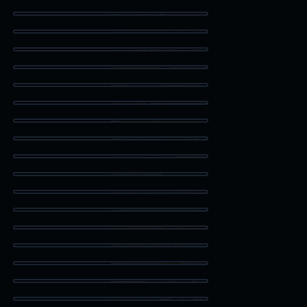
Commercial Frontage
Storage Office
Single Family Home
Master Bedroom
Modern Living Room
Soaking Tub
Rustic Twilight Home
Modern Kitchen
Media Space
Gated Entrance
Recreational Area
Modern Commercial
A Frame Cabin
A-Frame Interior
Upper Level Room
Vaulted Bedroom
Front Elevation
Elevated Deck