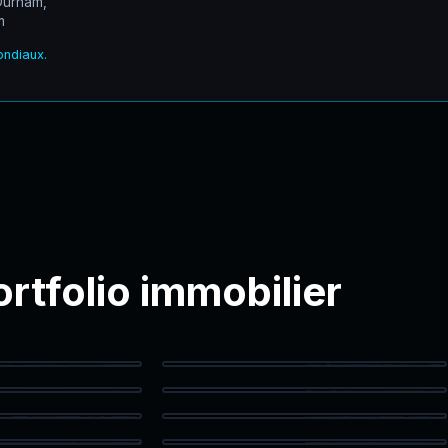
Durham,
m
ondiaux.
ortfolio immobilier
t Condos
Cinnamon Shore Community
nd Aerial
Large Rural Property
 Building
Outdoor Seating
Corridor
Bedroom Bay Windows