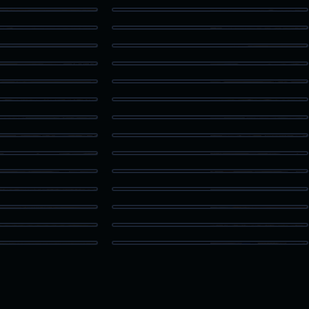
 Aerial
Hills Aerial
risti View
Art Museum Exterior
n The Bay
Blue Angel on Deck USS Lexington
erence Center
Texas Maritime Museum
oat Docks
Texas Longhorn
 Stilt House
Stilt House Deck in Rockport
Waiting Room Bay Area Medical
ating Area
Center
New Medical Desk Bay Area Medical
tation BAMC
Center
Workspace
Clinic Workspace
Island Aerial
South Padre Aerial
ater Tower
Christus Spohn Hospital Shoreline
rm Aerial
Virtual Twilight Waterfront Condos
ty Drone Image
Modern Commercial Building