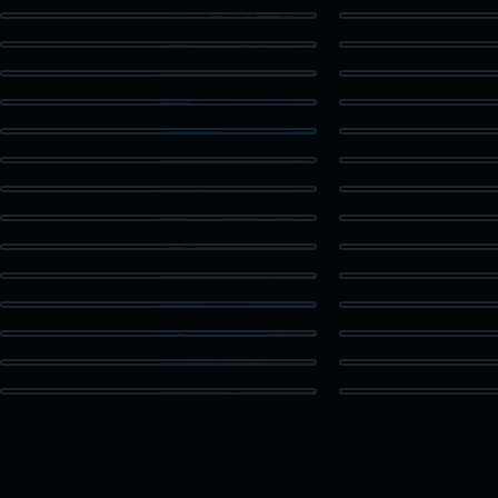
Lakeside Aerial
Wooded
Seawall Cyclists
Corpus Ch
USS Lexington
Museum O
Rockport Cultural Arts District
Rockport Conf
Port Aransas Ferry
Covered B
Rural Pond Aerial in Alice
Coastal Bend
Medical Waiting Room
Clinic Se
BAMC Room
New Nurse S
Bay Area Medical Hospital Interior
View
Medical 
Port Aransas Water Tower
South Padre 
South Padre Island High Rise
Agua SUD W
Foley Alabama Water Tower
Solar Fa
Compass Condos
Wooded Proper