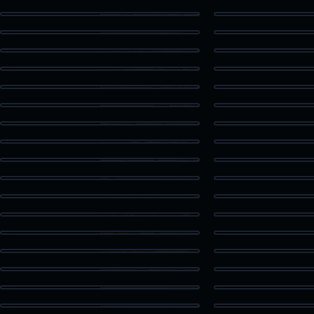
Built-in Cabinetry
Hardwo
Rear Commercial
Storage Of
Twilight Storage Office
Neighborh
Twilight Home
Backyard 
Bedroom Ceiling Fan
Self Stora
Home Office
Walk-in
Dual Sink Vanity
Freestan
Modern Single Story
Modern Li
Kitchen Island
Minimal
Rustic Twilight
Sport
Pool Sunset
Picni
Small Cabin
Rustic 
Large Windows Building
Buildin
Wood A-Frame
A-Frame 
Wooden Deck
Empty Har
Loft Style Room
Open
Empty Room
Modern 
Home Driveway
Open Liv