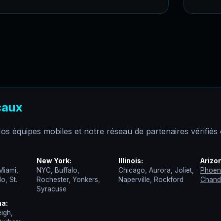
caux
s équipes mobiles et notre réseau de partenaires vérifiés c
New York:
Illinois:
Arizo
Miami,
NYC, Buffalo,
Chicago, Aurora, Joliet,
Phoen
o, St.
Rochester, Yonkers,
Naperville, Rockford
Chand
Syracuse
na:
eigh,