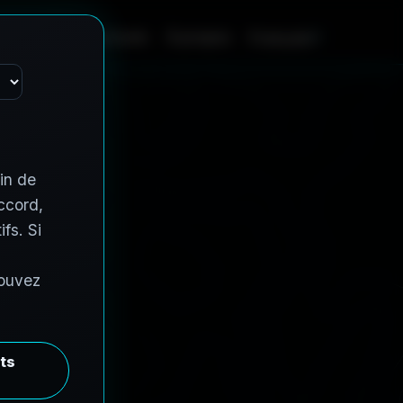
hicules contractuels
À propos
Français