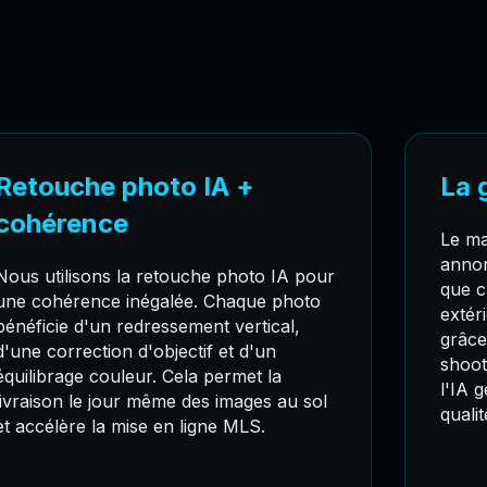
Retouche photo IA +
La 
cohérence
Le ma
annon
Nous utilisons la retouche photo IA pour
que c
une cohérence inégalée. Chaque photo
extéri
bénéficie d'un redressement vertical,
grâce
d'une correction d'objectif et d'un
shoot
équilibrage couleur. Cela permet la
l'IA 
livraison le jour même des images au sol
quali
et accélère la mise en ligne MLS.