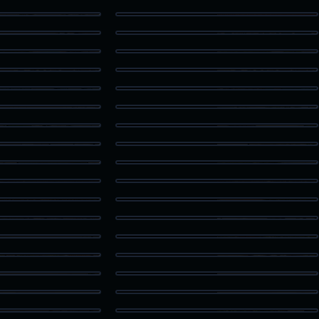
od Room
Commercial Storefront
fice Entry
Storage Drive Aisle
ood Aerial
Suburban Aerial
Pool Area
Swimming Pool
ge Facility
Twilight Office
 Shower
Open Concept Living
ding Tub
Minimalist Bedroom
ving Room
Entry Console
ist Room
Infinity Pool
 Court
Outdoor Fire Pit
c Area
Fire Pit Seating
Feature
Office Building
g Facade
Rustic Area
Structure
A-Frame Living
dwood Room
Flex Space
 Loft
Hardwood Flooring
Bathroom
Modern Home
ing Area
Austin Urban Aerial