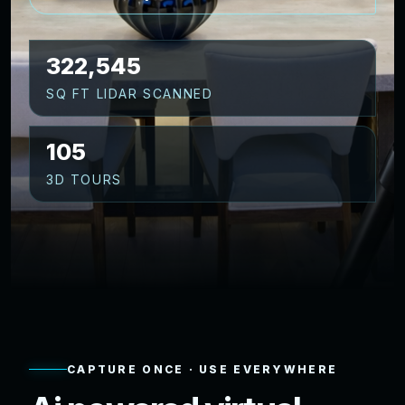
473,066
SQ FT LIDAR SCANNED
154
3D TOURS
CAPTURE ONCE · USE EVERYWHERE